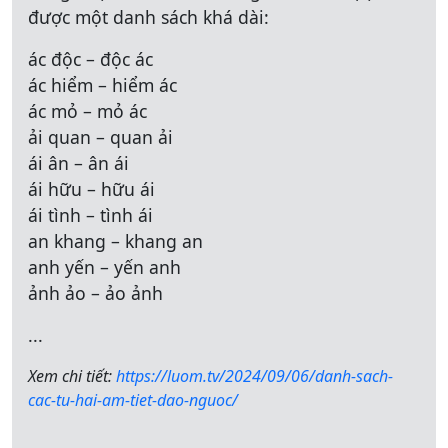
được một danh sách khá dài:
ác độc – độc ác
ác hiểm – hiểm ác
ác mỏ – mỏ ác
ải quan – quan ải
ái ân – ân ái
ái hữu – hữu ái
ái tình – tình ái
an khang – khang an
anh yến – yến anh
ảnh ảo – ảo ảnh
...
Xem chi tiết:
https://luom.tv/2024/09/06/danh-sach-
cac-tu-hai-am-tiet-dao-nguoc/