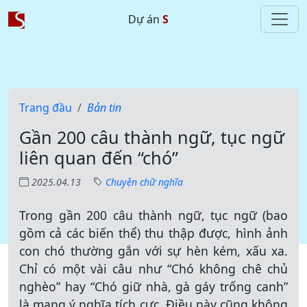
Dự án
S
Trang đầu
Bản tin
Gần 200 câu thành ngữ, tục ngữ
liên quan đến “chó”
2025.04.13
Chuyện chữ nghĩa
Trong gần 200 câu thành ngữ, tục ngữ (bao
gồm cả các biến thể) thu thập được, hình ảnh
con chó thường gắn với sự hèn kém, xấu xa.
Chỉ có một vài câu như “Chó không chê chủ
nghèo” hay “Chó giữ nhà, gà gáy trống canh”
là mang ý nghĩa tích cực. Điều này cũng không