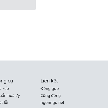
ng cụ
Liên kết
p xếp
Đóng góp
uẩn hoá i/y
Cộng đồng
t lỗi
ngonngu.net