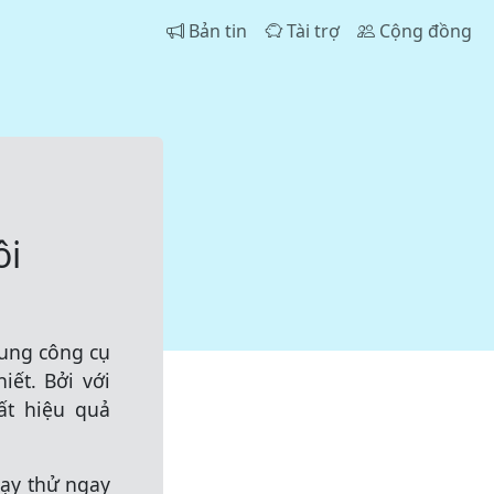
Bản tin
Tài trợ
Cộng đồng
ôi
ung công cụ
iết. Bởi với
ất hiệu quả
hạy thử ngay