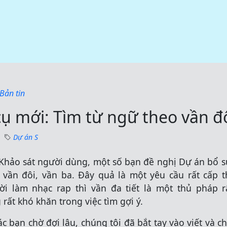
Bản tin
ụ mới: Tìm từ ngữ theo vần đ
Dự án S
Khảo sát người dùng, một số bạn đề nghị Dự án bổ s
 vần đôi, vần ba. Đây quả là một yêu cầu rất cấp th
i làm nhạc rap thì vần đa tiết là một thủ pháp r
rất khó khăn trong việc tìm gợi ý.
c bạn chờ đợi lâu, chúng tôi đã bắt tay vào viết và c