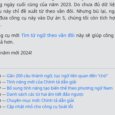
g ngày cuối cùng của năm 2023. Do chưa đủ dữ liệ
 này chỉ đề xuất từ theo vần đôi. Nhưng bù lại, ng
đưa công cụ này vào Dự án S, chúng tôi còn tích h
.
ng cụ mới
Tìm từ ngữ theo vần đôi
này sẽ giúp công 
ả hơn.
năm mới 2024!
Gần 200 câu thành ngữ, tục ngữ liên quan đến “chó”
13
—
Tính năng mới của Chính tả dẫn giải
25
—
Bổ sung tính năng tạo biến thể theo phương ngữ Nam
27
—
Danh sách các từ hai âm tiết đảo ngược
08
—
Chuyên mục mới: Chính tả dẫn giải
29
—
Cập nhật nhỏ cho công cụ Soát lỗi
13
—